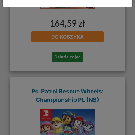
164,59 zł
DO KOSZYKA
Galeria zdjęć
Psi Patrol Rescue Wheels:
Championship PL (NS)