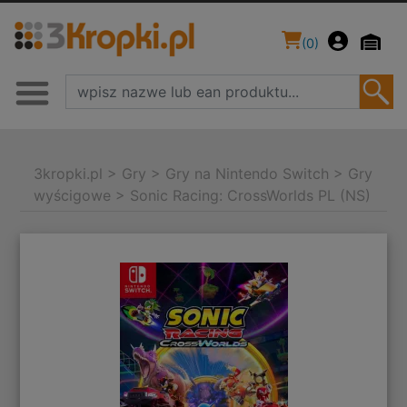
(
0
)
3kropki.pl
>
Gry
>
Gry na Nintendo Switch
>
Gry
wyścigowe
>
Sonic Racing: CrossWorlds PL (NS)