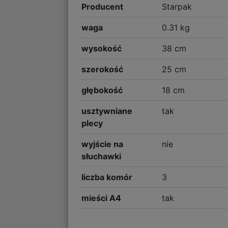
Producent
Starpak
waga
0.31 kg
wysokość
38 cm
szerokość
25 cm
głębokość
18 cm
usztywniane
tak
plecy
wyjście na
nie
słuchawki
liczba komór
3
mieści A4
tak