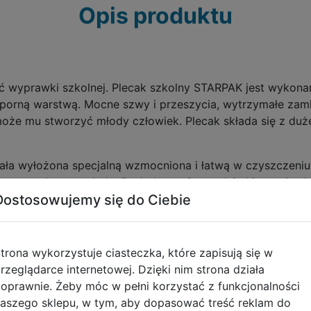
Opis produktu
ć wyprawki szkolnej. Plecak szkolny STARPAK jest wykona
orną warstwą. Mocne szwy i przeszycia, wytrzymałe zamki
oże mu stworzyć młody człowiek. Plecak składa się z duż
ła wyłożona specjalną wzmocniona i łatwą w czyszczeniu
co potrzebne w szkole. Dodatkowo 2 przednie kieszenie uł
Dostosowujemy się do Ciebie
ciliśmy siatkowe kieszenie na butelki z napojem. Kieszeni
trona wykorzystuje ciasteczka, które zapisują się w
rzeglądarce internetowej. Dzięki nim strona działa
y i 2 obszernych przedniej kieszeni
oprawnie. Żeby móc w pełni korzystać z funkcjonalności
iatkowe na butelkę z napojem
aszego sklepu, w tym, aby dopasować treść reklam do