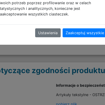
woich potrzeb poprzez profilowanie oraz w celach
riału poliestrowego 600D specjalnie powlekanego wodo
tatystycznych i analitycznych, konieczne jest
aakceptowanie wszystkich ciasteczek.
 większego komfortu
miona- regulowane szelki pozwalają dopasować plecak do w
ą powalające zawiesić plecak na wieszaku lub wygodnie
Ustawienia
Zaakceptuj wszystkie
tyczące zgodności produktu
Informacje o bezpieczeńs
Artykuły tekstylne - OSTR
pobierz plik