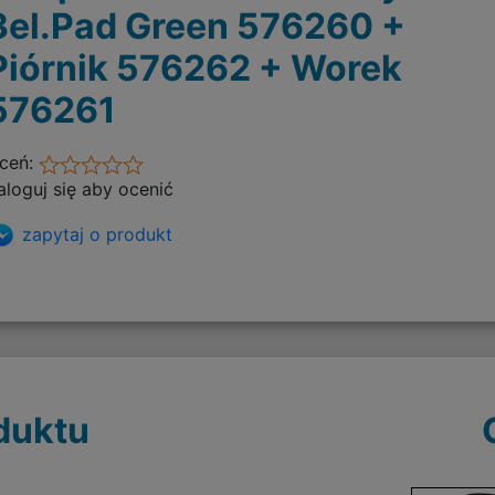
3el.Pad Green 576260 +
Piórnik 576262 + Worek
576261
ceń:
aloguj się aby ocenić
zapytaj o produkt
duktu