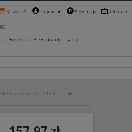
Koszyk
(
0
)
Logowanie
Rejestracja
Schowek
OG
ele
Pozostałe
Przybory do pisania
 3el.Pad Green 576260 + Piórnik