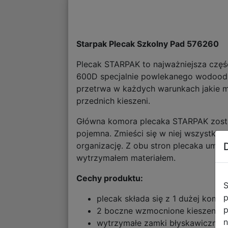
Starpak Plecak Szkolny Pad 576260
Plecak STARPAK to najważniejsza częś
600D specjalnie powlekanego wodoodp
przetrwa w każdych warunkach jakie m
przednich kieszeni.
Główna komora plecaka STARPAK zosta
pojemna. Zmieści się w niej wszystko 
organizację. Z obu stron plecaka umieś
wytrzymałem materiałem.
Cechy produktu:
S
p
plecak składa się z 1 dużej komor
p
2 boczne wzmocnione kieszenie s
n
wytrzymałe zamki błyskawiczne,