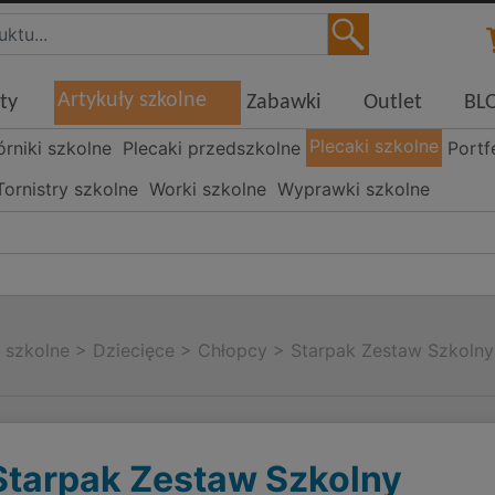
Artykuły szkolne
ty
Zabawki
Outlet
BL
Plecaki szkolne
órniki szkolne
Plecaki przedszkolne
Portf
Tornistry szkolne
Worki szkolne
Wyprawki szkolne
i szkolne
>
Dziecięce
>
Chłopcy
>
Starpak Zestaw Szkolny
Starpak Zestaw Szkolny