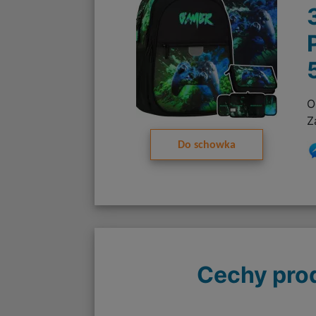
O
Z
Do schowka
Cechy pro