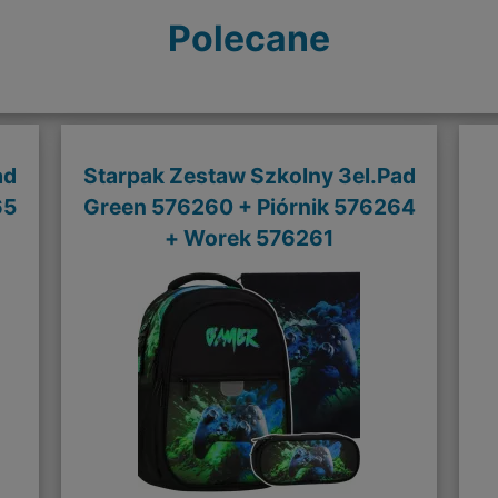
Polecane
ad
Starpak Zestaw Szkolny 3el.Pad
65
Green 576260 + Piórnik 576264
+ Worek 576261