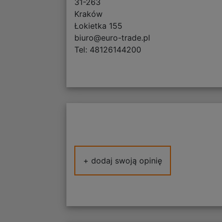
31-263
Kraków
Łokietka 155
biuro@euro-trade.pl
Tel: 48126144200
+ dodaj swoją opinię