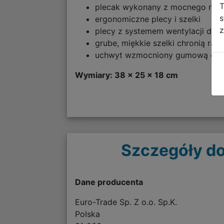
T
plecak wykonany z mocnego mate
s
ergonomiczne plecy i szelki
z
plecy z systemem wentylacji dla
grube, miękkie szelki chronią ra
uchwyt wzmocniony gumową opask
Wymiary: 38 x 25 x 18 cm
Szczegóły do
Dane producenta
Euro-Trade Sp. Z o.o. Sp.K.
Polska