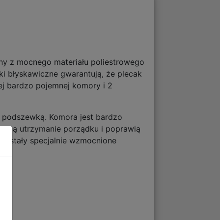
ny z mocnego materiału poliestrowego
 błyskawiczne gwarantują, że plecak
ej bardzo pojemnej komory i 2
 podszewką. Komora jest bardzo
atwią utrzymanie porządku i poprawią
e zostały specjalnie wzmocnione