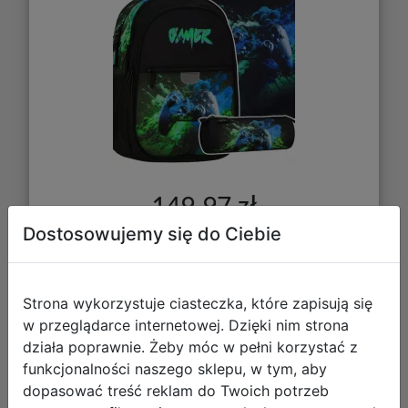
149,97 zł
Dostosowujemy się do Ciebie
DO KOSZYKA
Strona wykorzystuje ciasteczka, które zapisują się
Galeria zdjęć
w przeglądarce internetowej. Dzięki nim strona
działa poprawnie. Żeby móc w pełni korzystać z
funkcjonalności naszego sklepu, w tym, aby
dopasować treść reklam do Twoich potrzeb