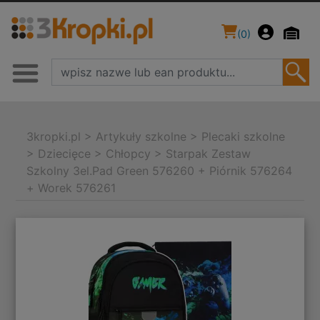
(
0
)
3kropki.pl
>
Artykuły szkolne
>
Plecaki szkolne
>
Dziecięce
>
Chłopcy
>
Starpak Zestaw
Szkolny 3el.Pad Green 576260 + Piórnik 576264
+ Worek 576261