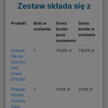
Zestaw składa się z
Produkt
Ilość w
Suma
Suma
zestawie
brutto
brutto w
poza
zestawie
zestawem
Starpak
1
116,99 zł
116,99 zł
Plecak
Szkolny
Pad
Green
576260
Starpak
1
31,99 zł
31,99 zł
Piórnik
Szkolny
Tuba