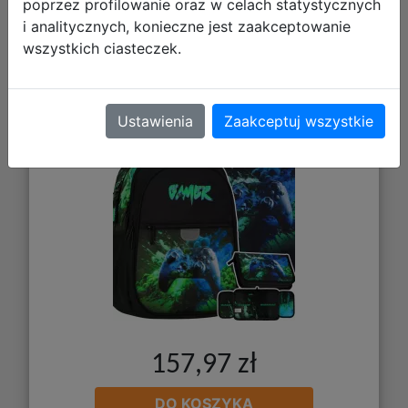
poprzez profilowanie oraz w celach statystycznych
i analitycznych, konieczne jest zaakceptowanie
wszystkich ciasteczek.
Starpak Zestaw Szkolny 3el.Pad
Green 576260 + Piórnik 576262 +
Worek 576261
Ustawienia
Zaakceptuj wszystkie
157,97 zł
DO KOSZYKA