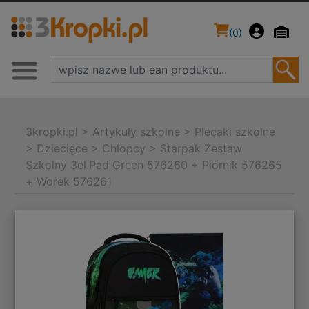
(
0
)
3kropki.pl
>
Artykuły szkolne
>
Plecaki szkolne
>
Dziecięce
>
Chłopcy
>
Starpak Zestaw
Szkolny 3el.Pad Green 576260 + Piórnik 576265
+ Worek 576261