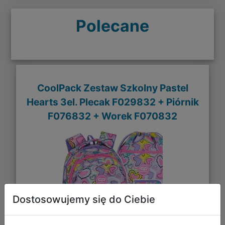
Polecane
CoolPack Zestaw Szkolny Pastel
Hearts 3el. Plecak F029832 + Piórnik
F076832 + Worek F070832
Dostosowujemy się do Ciebie