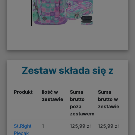
Zestaw składa się z
Produkt
Ilość w
Suma
Suma
zestawie
brutto
brutto w
poza
zestawie
zestawem
St.Right
1
125,99 zł
125,99 zł
Plecak