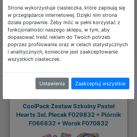
Strona wykorzystuje ciasteczka, które zapisują się
w przeglądarce internetowej. Dzięki nim strona
186,95 zł
działa poprawnie. Żeby móc w pełni korzystać z
funkcjonalności naszego sklepu, w tym, aby
DO KOSZYKA
dopasować treść reklam do Twoich potrzeb
poprzez profilowanie oraz w celach statystycznych
i analitycznych, konieczne jest zaakceptowanie
Galeria zdjęć
wszystkich ciasteczek.
Ustawienia
Zaakceptuj wszystkie
CoolPack Zestaw Szkolny Pastel
Hearts 3el. Plecak F029832 + Piórnik
F066832 + Worek F070832