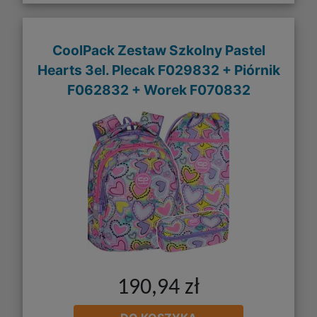
CoolPack Zestaw Szkolny Pastel
Hearts 3el. Plecak F029832 + Piórnik
F062832 + Worek F070832
190,94 zł