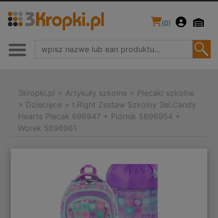
(
0
)
3kropki.pl
>
Artykuły szkolne
>
Plecaki szkolne
>
Dziecięce
>
t.Right Zestaw Szkolny 3el.Candy
Hearts Plecak 696947 + Piórnik 5696954 +
Worek 5696961