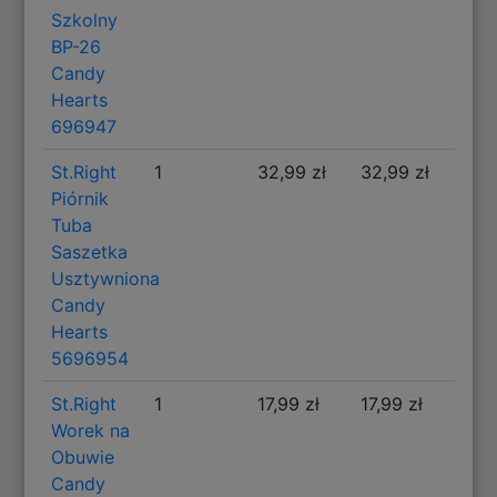
Szkolny
BP-26
Candy
Hearts
696947
St.Right
1
32,99 zł
32,99 zł
Piórnik
Tuba
Saszetka
Usztywniona
Candy
Hearts
5696954
St.Right
1
17,99 zł
17,99 zł
Worek na
Obuwie
Candy