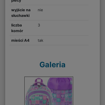
plecy
wyjście na
nie
słuchawki
liczba
3
komór
mieści A4
tak
Galeria