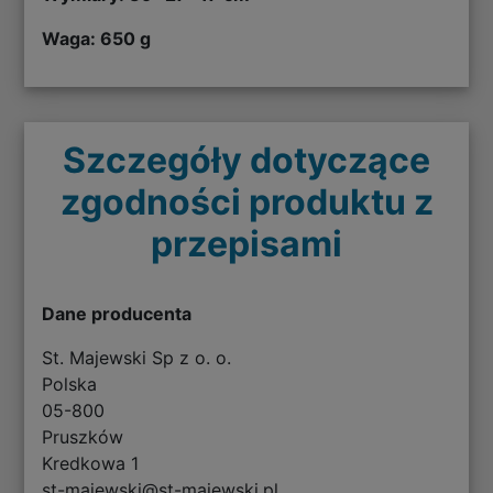
Waga: 650 g
Szczegóły dotyczące
zgodności produktu z
przepisami
Dane producenta
St. Majewski Sp z o. o.
Polska
05-800
Pruszków
Kredkowa 1
st-majewski@st-majewski.pl