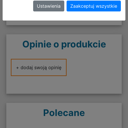
Ostrzeżenia - GRY WIDEO
Ustawienia
Zaakceptuj wszystkie
pobierz plik
Opinie o produkcie
+ dodaj swoją opinię
Polecane