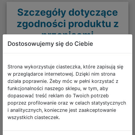
Szczegóły dotyczące
zgodności produktu z
przepisami
Dostosowujemy się do Ciebie
Dane producenta
Flashpoint Germany GmbH
Strona wykorzystuje ciasteczka, które zapisują się
Niemcy / Germany
w przeglądarce internetowej. Dzięki nim strona
22419
działa poprawnie. Żeby móc w pełni korzystać z
Hamburg
funkcjonalności naszego sklepu, w tym, aby
Langenhorner Chaussee 602
dopasować treść reklam do Twoich potrzeb
Gpsr@flashpoint.de
poprzez profilowanie oraz w celach statystycznych
i analitycznych, konieczne jest zaakceptowanie
wszystkich ciasteczek.
Informacje o bezpieczeństwie