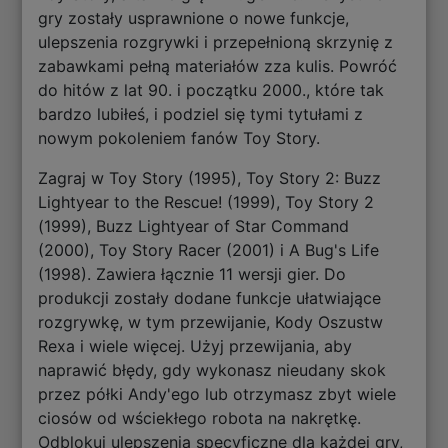
gry zostały usprawnione o nowe funkcje,
ulepszenia rozgrywki i przepełnioną skrzynię z
zabawkami pełną materiałów zza kulis. Powróć
do hitów z lat 90. i początku 2000., które tak
bardzo lubiłeś, i podziel się tymi tytułami z
nowym pokoleniem fanów Toy Story.
Zagraj w Toy Story (1995), Toy Story 2: Buzz
Lightyear to the Rescue! (1999), Toy Story 2
(1999), Buzz Lightyear of Star Command
(2000), Toy Story Racer (2001) i A Bug's Life
(1998). Zawiera łącznie 11 wersji gier. Do
produkcji zostały dodane funkcje ułatwiające
rozgrywkę, w tym przewijanie, Kody Oszustw
Rexa i wiele więcej. Użyj przewijania, aby
naprawić błędy, gdy wykonasz nieudany skok
przez półki Andy'ego lub otrzymasz zbyt wiele
ciosów od wściekłego robota na nakrętkę.
Odblokuj ulepszenia specyficzne dla każdej gry,