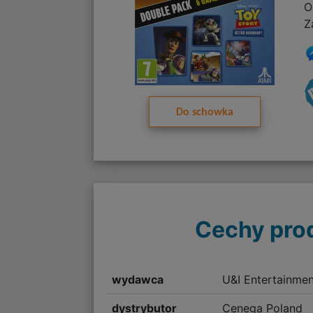
O
Z
Do schowka
Cechy pro
wydawca
U&I Entertainmen
dystrybutor
Cenega Poland