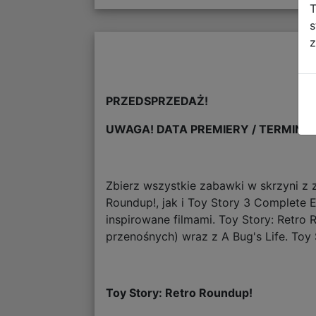
T
s
z
PRZEDSPRZEDAŻ!
UWAGA! DATA PREMIERY / TERMIN W
Zbierz wszystkie zabawki w skrzyni z
Roundup!, jak i Toy Story 3 Complete E
inspirowane filmami. Toy Story: Retro 
przenośnych) wraz z A Bug's Life. To
Toy Story: Retro Roundup!