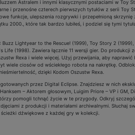
zzem Astralem i innymi klasycznymi postaciami w Toy Sto
rne i przenośne czterech pierwszych tytułów z serii Toy Sto
owe funkcje, ulepszenia rozgrywki i przepełnioną skrzyni
zątku 2000., które tak bardzo lubiłeś, i podziel się tymi t
: Buzz Lightyear to the Rescue! (1999), Toy Story 2 (1999
s Life (1998). Zawiera łącznie 11 wersji gier. Do produkcji
zustw Rexa i wiele więcej. Użyj przewijania, aby naprawi
yt wiele ciosów od wściekłego robota na nakrętkę. Odbloku
b nieśmiertelność, dzięki Kodom Oszustw Rexa.
zygotowanych przez Digital Eclipse. Znajdziesz w nich ek
em Hanksem – Aktorem głosowym, Luigim Priore – VP i GM, 
tórzy pomogli tchnąć życie w te przygody. Odkryj szcze
jęciami z produkcji i materiałami archiwalnymi. Słuchaj s
ścieżki dźwiękowe z każdej gry w kolekcji.