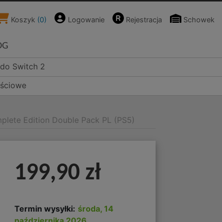
Koszyk
(
0
)
Logowanie
Rejestracja
Schowek
OG
ndo Switch 2
ościowe
plete Edition Double Pack PL (PS5)
199,90 zł
Termin wysyłki:
środa, 14
października 2026