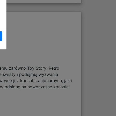
emu zarówno Toy Story: Retro
me światy i podejmuj wyzwania
 wersji z konsol stacjonarnych, jak i
nów odsłonę na nowoczesne konsole!