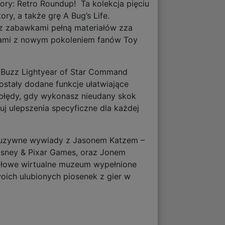
ry: Retro Roundup! Ta kolekcja pięciu
ry, a także grę A Bug’s Life.
ę z zabawkami pełną materiałów zza
ytułami z nowym pokoleniem fanów Toy
), Buzz Lightyear of Star Command
 zostały dodane funkcje ułatwiające
ć błędy, gdy wykonasz nieudany skok
j ulepszenia specyficzne dla każdej
skluzywne wywiady z Jasonem Katzem –
Disney & Pixar Games, oraz Jonem
gółowe wirtualne muzeum wypełnione
woich ulubionych piosenek z gier w