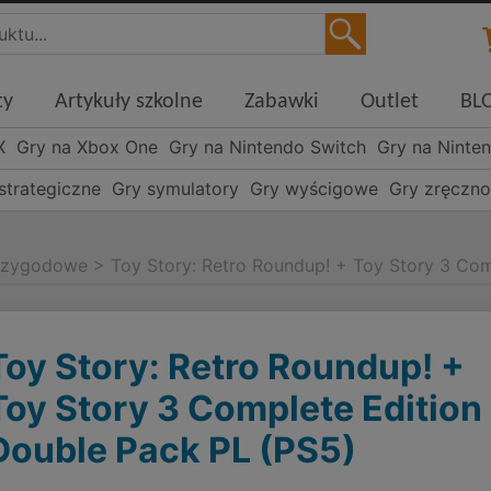
ty
Artykuły szkolne
Zabawki
Outlet
BL
X
Gry na Xbox One
Gry na Nintendo Switch
Gry na Ninte
strategiczne
Gry symulatory
Gry wyścigowe
Gry zręczn
rzygodowe
>
Toy Story: Retro Roundup! + Toy Story 3 Com
Toy Story: Retro Roundup! +
Toy Story 3 Complete Edition
Double Pack PL (PS5)