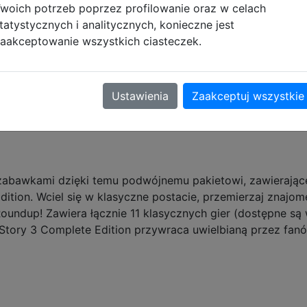
woich potrzeb poprzez profilowanie oraz w celach
tatystycznych i analitycznych, konieczne jest
aakceptowanie wszystkich ciasteczek.
Opis produktu
Ustawienia
Zaakceptuj wszystkie
YSYŁKI MOŻE ULEC ZMIANIE!
 zabawkami dzięki temu podwójnemu pakietowi, zawierając
dition. Wciel się w klasyczne postacie, przemierzaj znajo
Roundup! Zawiera łącznie 11 klasycznych gier (dostępne są w
y Story 3 Complete Edition przywraca uwielbianą przez fa