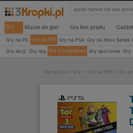
Gry
Klucze do gier
Gry bez prądu
Gadże
Gry na PS5
Gry na PC
Gry na PS4
Gry na Xbox Series 
Gry przygodowe
Gry akcji
Gry rpg
Gry sportowe
Gry 
3kropki.pl
>
Gry
>
Gry na PS5
>
Gry p