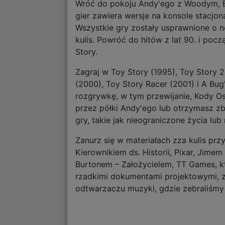
Wróć do pokoju Andy'ego z Woodym, Bu
gier zawiera wersje na konsole stacjona
Wszystkie gry zostały usprawnione o n
kulis. Powróć do hitów z lat 90. i poc
Story.
Zagraj w Toy Story (1995), Toy Story 2
(2000), Toy Story Racer (2001) i A Bug'
rozgrywkę, w tym przewijanie, Kody Os
przez półki Andy'ego lub otrzymasz zb
gry, takie jak nieograniczone życia lu
Zanurz się w materiałach zza kulis pr
Kierownikiem ds. Historii, Pixar, Jim
Burtonem – Założycielem, TT Games, k
rzadkimi dokumentami projektowymi, zd
odtwarzaczu muzyki, gdzie zebraliśmy 