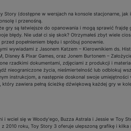
y Story (dostępne w wersjach na konsole stacjonarne, jak i
konsolę i przenośną.
 że gry są łatwiejsze do opanowania i mogą sprawić frajd
oje błędy. Nie udał ci się skok? Otrzymałeś zbyt wiele cio
rzed popełnieniem błędu i spróbuj ponownie.
owymi wywiadami z Jasonem Katzem – Kierownikiem ds. Hist
GM, Disney & Pixar Games, oraz Jonem Burtonem – Założyci
ne rzadkimi dokumentami, zdjęciami z produkcji i materia
 nieograniczone życia, nieśmiertelność lub odblokuj wsz
onym instrukcjom, a następnie doskonal swoje umiejętności 
 który zawiera pełną ścieżkę dźwiękową każdej gry w kole
i wciel się w Woody'ego, Buzza Astrala i Jessie w Toy Sto
 2010 roku, Toy Story 3 oferuje ulepszoną grafikę i kilka