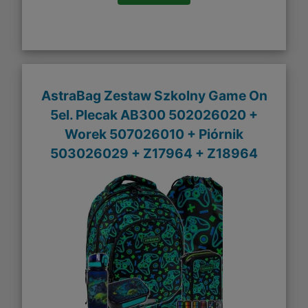
AstraBag Zestaw Szkolny Game On
5el. Plecak AB300 502026020 +
Worek 507026010 + Piórnik
503026029 + Z17964 + Z18964