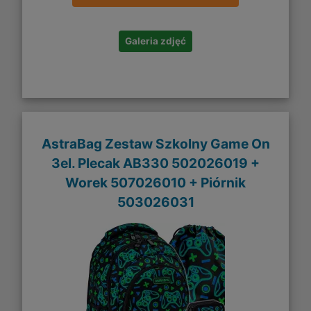
Galeria zdjęć
AstraBag Zestaw Szkolny Game On
3el. Plecak AB330 502026019 +
Worek 507026010 + Piórnik
503026031