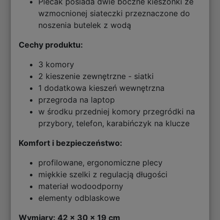
Plecak posiada dwie boczne kieszonki ze
wzmocnionej siateczki przeznaczone do
noszenia butelek z wodą
Cechy produktu:
3 komory
2 kieszenie zewnętrzne - siatki
1 dodatkowa kieszeń wewnętrzna
przegroda na laptop
w środku przedniej komory przegródki na
przybory, telefon, karabińczyk na klucze
Komfort i bezpieczeństwo:
profilowane, ergonomiczne plecy
miękkie szelki z regulacją długości
materiał wodoodporny
elementy odblaskowe
Wymiary: 42 x 30 x 19 cm