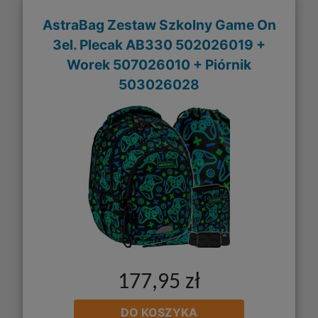
AstraBag Zestaw Szkolny Game On
3el. Plecak AB330 502026019 +
Worek 507026010 + Piórnik
503026028
177,95 zł
DO KOSZYKA