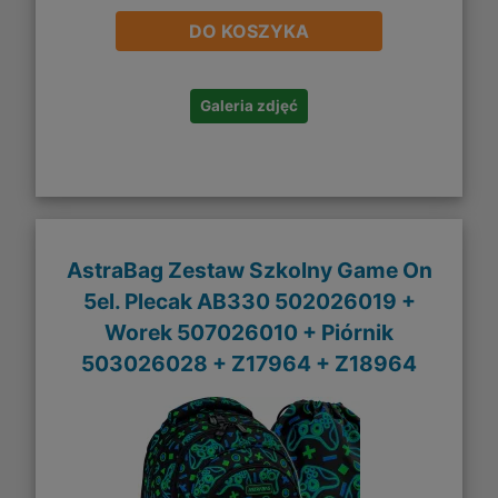
DO KOSZYKA
Galeria zdjęć
AstraBag Zestaw Szkolny Game On
5el. Plecak AB330 502026019 +
Worek 507026010 + Piórnik
503026028 + Z17964 + Z18964