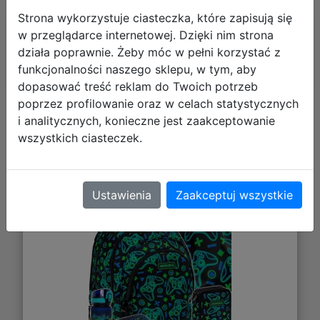
Strona wykorzystuje ciasteczka, które zapisują się
Polecane
w przeglądarce internetowej. Dzięki nim strona
działa poprawnie. Żeby móc w pełni korzystać z
funkcjonalności naszego sklepu, w tym, aby
dopasować treść reklam do Twoich potrzeb
poprzez profilowanie oraz w celach statystycznych
i analitycznych, konieczne jest zaakceptowanie
AstraBag Zestaw Szkolny Game On
wszystkich ciasteczek.
5el. Plecak AB330 502026019 +
Worek 507026010 + Piórnik
503026031 + Z17964 + Z18964
Ustawienia
Zaakceptuj wszystkie