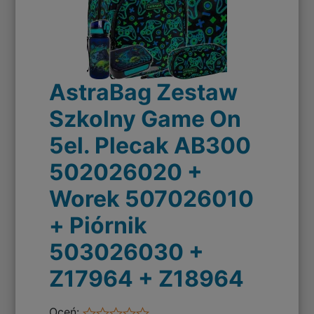
AstraBag Zestaw
Szkolny Game On
5el. Plecak AB300
502026020 +
Worek 507026010
+ Piórnik
503026030 +
Z17964 + Z18964
Oceń: