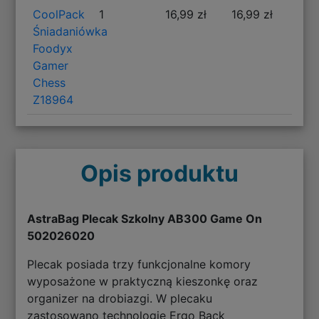
CoolPack
1
16,99 zł
16,99 zł
Śniadaniówka
Foodyx
Gamer
Chess
Z18964
Opis produktu
AstraBag Plecak Szkolny AB300 Game On
502026020
Plecak posiada trzy funkcjonalne komory
wyposażone w praktyczną kieszonkę oraz
organizer na drobiazgi. W plecaku
zastosowano technologię Ergo Back