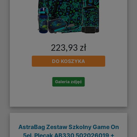
223,93 zł
DO KOSZYKA
Galeria zdjęć
AstraBag Zestaw Szkolny Game On
5el. Plecak AB330 502026019 +