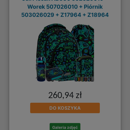
Worek 507026010 + Piórnik
503026029 + Z17964 + Z18964
260,94 zł
DO KOSZYKA
Galeria zdjęć