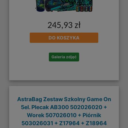
245,93 zł
DO KOSZYKA
Galeria zdjęć
AstraBag Zestaw Szkolny Game On
5el. Plecak AB300 502026020 +
Worek 507026010 + Piórnik
503026031 + Z17964 + Z18964