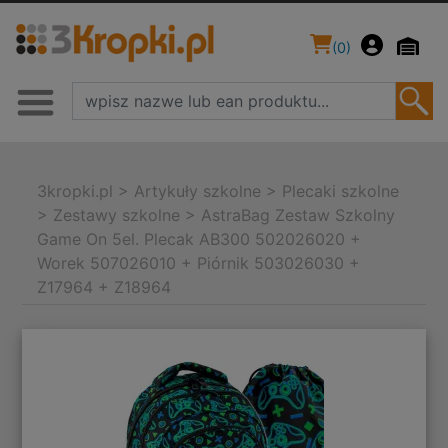
(
0
)
3kropki.pl
>
Artykuły szkolne
>
Plecaki szkolne
>
Zestawy szkolne
>
AstraBag Zestaw Szkolny
Game On 5el. Plecak AB300 502026020 +
Worek 507026010 + Piórnik 503026030 +
Z17964 + Z18964