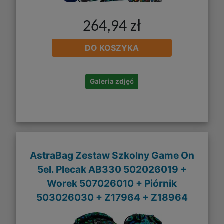
264,94 zł
DO KOSZYKA
Galeria zdjęć
AstraBag Zestaw Szkolny Game On
5el. Plecak AB330 502026019 +
Worek 507026010 + Piórnik
503026030 + Z17964 + Z18964