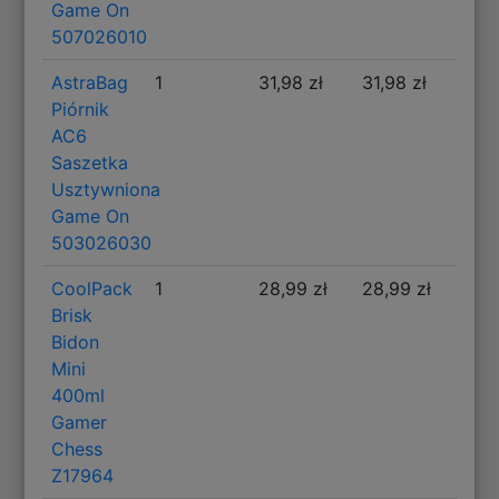
Game On
507026010
AstraBag
1
31,98 zł
31,98 zł
Piórnik
AC6
Saszetka
Usztywniona
Game On
503026030
CoolPack
1
28,99 zł
28,99 zł
Brisk
Bidon
Mini
400ml
Gamer
Chess
Z17964