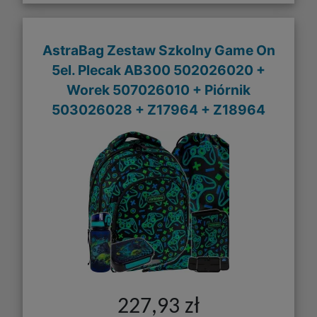
AstraBag Zestaw Szkolny Game On
5el. Plecak AB300 502026020 +
Worek 507026010 + Piórnik
503026028 + Z17964 + Z18964
227,93 zł