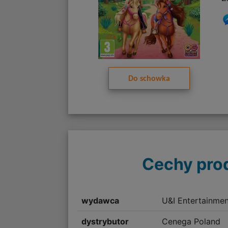
Do schowka
Cechy pro
wydawca
U&I Entertainmen
dystrybutor
Cenega Poland