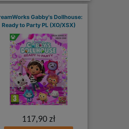
reamWorks Gabby's Dollhouse:
Ready to Party PL (XO/XSX)
117,90 zł