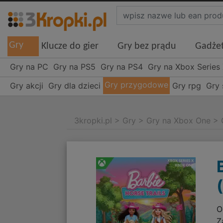
Gry
Klucze do gier
Gry bez prądu
Gadże
Gry na PC
Gry na PS5
Gry na PS4
Gry na Xbox Series
Gry przygodowe
Gry akcji
Gry dla dzieci
Gry rpg
Gry
3kropki.pl
>
Gry
>
Gry na Xbox One
>
O
Z