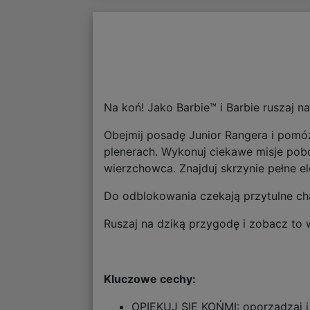
Na koń! Jako Barbie™ i Barbie ruszaj n
Obejmij posadę Junior Rangera i pomóż
plenerach. Wykonuj ciekawe misje pobo
wierzchowca. Znajduj skrzynie pełne e
Do odblokowania czekają przytulne cha
Ruszaj na dziką przygodę i zobacz to 
Kluczowe cechy:
OPIEKUJ SIĘ KOŃMI: oporządzaj i z