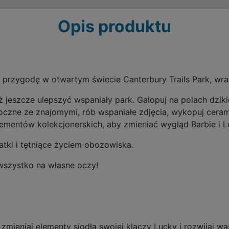
Opis produktu
a przygodę w otwartym świecie Canterbury Trails Park, wra
 jeszcze ulepszyć wspaniały park. Galopuj na polach dzik
czne ze znajomymi, rób wspaniałe zdjęcia, wykopuj ceram
lementów kolekcjonerskich, aby zmieniać wygląd Barbie i L
tki i tętniące życiem obozowiska.
wszystko na własne oczy!
mieniaj elementy siodła swojej klaczy Lucky i rozwijaj wa