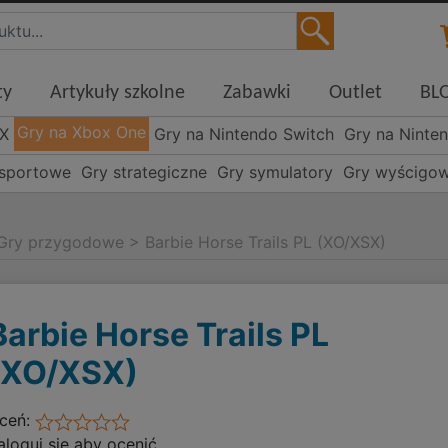
ty
Artykuły szkolne
Zabawki
Outlet
BL
Gry na Xbox One
 X
Gry na Nintendo Switch
Gry na Ninte
 sportowe
Gry strategiczne
Gry symulatory
Gry wyścigo
Gry przygodowe
>
Barbie Horse Trails PL (XO/XSX)
Barbie Horse Trails PL
(XO/XSX)
ceń:
aloguj się aby ocenić