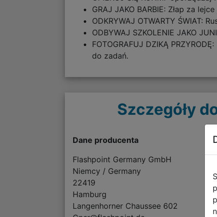
GRAJ JAKO BARBIE: Złap za lejce j
ODKRYWAJ OTWARTY ŚWIAT: Ruszaj
ODBYWAJ SZKOLENIE JAKO JUNIOR 
FOTOGRAFUJ DZIKĄ PRZYRODĘ: Rób 
do zadań.
Szczegóły do
Dane producenta
Flashpoint Germany GmbH
Niemcy / Germany
S
22419
p
Hamburg
p
Langenhorner Chaussee 602
n