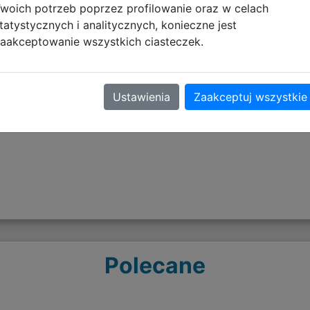
woich potrzeb poprzez profilowanie oraz w celach
tatystycznych i analitycznych, konieczne jest
aakceptowanie wszystkich ciasteczek.
Opinie o produkcie
Ustawienia
Zaakceptuj wszystkie
Polecane