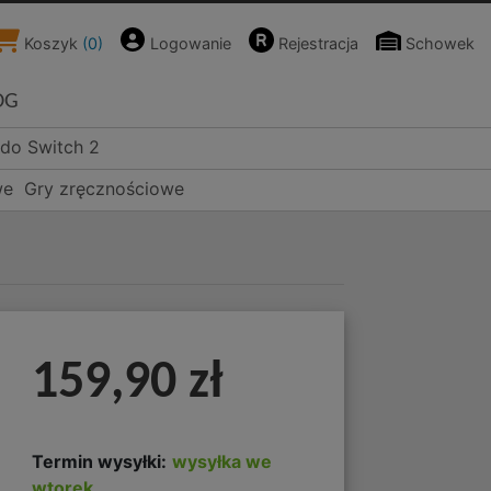
Koszyk
(
0
)
Logowanie
Rejestracja
Schowek
OG
ndo Switch 2
we
Gry zręcznościowe
159,90 zł
Termin wysyłki:
wysyłka we
wtorek