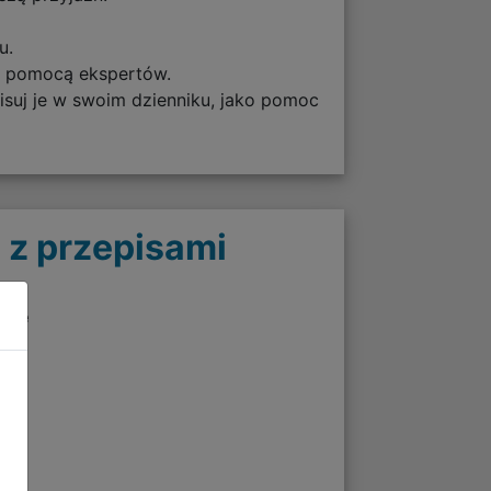
u.
z pomocą ekspertów.
suj je w swoim dzienniku, jako pomoc
 z przepisami
twie