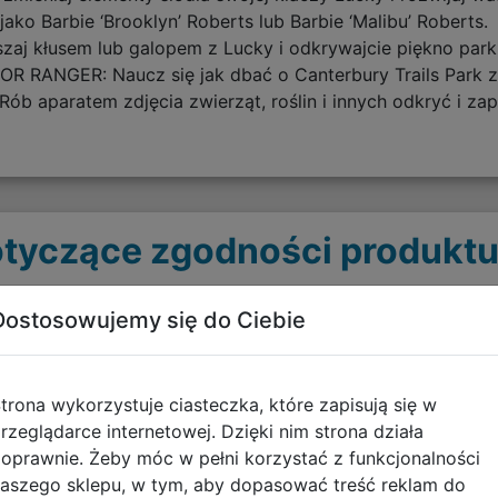
ako Barbie ‘Brooklyn’ Roberts lub Barbie ‘Malibu’ Roberts.
 kłusem lub galopem z Lucky i odkrywajcie piękno park
RANGER: Naucz się jak dbać o Canterbury Trails Park 
aparatem zdjęcia zwierząt, roślin i innych odkryć i zapi
tyczące zgodności produktu
Dostosowujemy się do Ciebie
Informacje o bezpieczeńs
Ostrzeżenia - GRY WIDEO
trona wykorzystuje ciasteczka, które zapisują się w
pobierz plik
rzeglądarce internetowej. Dzięki nim strona działa
oprawnie. Żeby móc w pełni korzystać z funkcjonalności
aszego sklepu, w tym, aby dopasować treść reklam do