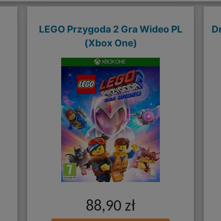
L
LEGO Przygoda 2 Gra Wideo PL
D
(Xbox One)
88,90 zł