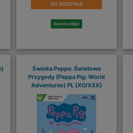
DO KOSZYKA
Galeria zdjęć
e)
Świnka Peppa: Światowe
Przygody (Peppa Pig: World
Adventures) PL (XO/XSX)