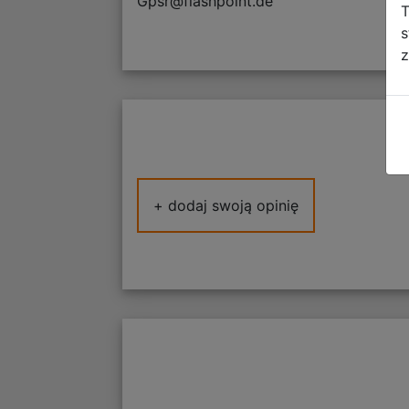
Gpsr@flashpoint.de
T
s
z
+ dodaj swoją opinię