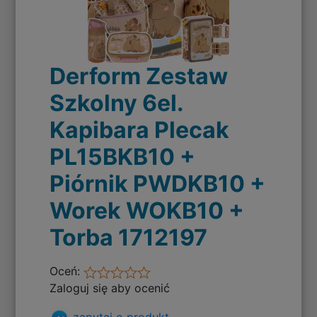
Derform Zestaw
Szkolny 6el.
Kapibara Plecak
PL15BKB10 +
Piórnik PWDKB10 +
Worek WOKB10 +
Torba 1712197
Oceń:
Zaloguj się aby ocenić
zapytaj o produkt