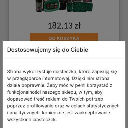
182,13 zł
DO KOSZYKA
Dostosowujemy się do Ciebie
Galeria zdjęć
Strona wykorzystuje ciasteczka, które zapisują się
w przeglądarce internetowej. Dzięki nim strona
działa poprawnie. Żeby móc w pełni korzystać z
funkcjonalności naszego sklepu, w tym, aby
dopasować treść reklam do Twoich potrzeb
Paso Zestaw Szkolny 6el. Corgi Lila
poprzez profilowanie oraz w celach statystycznych
Plecak PP26CG-081 + Piórnik
i analitycznych, konieczne jest zaakceptowanie
PP26CG-013 + Worek PP26CG-712 +
wszystkich ciasteczek.
Torba PP26CG-074