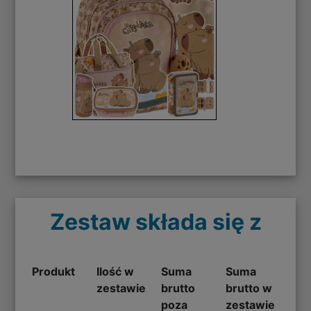
Zestaw składa się z
Produkt
Ilość w
Suma
Suma
zestawie
brutto
brutto w
poza
zestawie