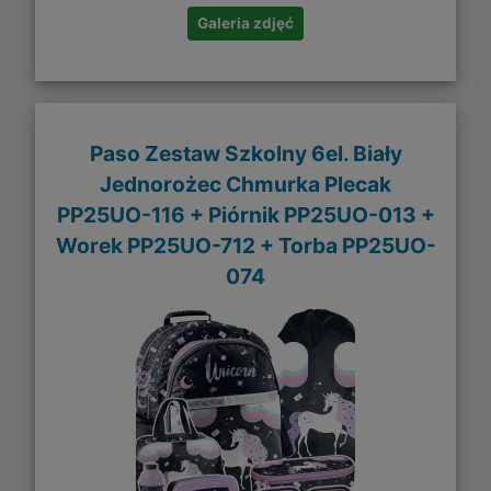
Galeria zdjęć
Paso Zestaw Szkolny 6el. Biały
Jednorożec Chmurka Plecak
PP25UO-116 + Piórnik PP25UO-013 +
Worek PP25UO-712 + Torba PP25UO-
074