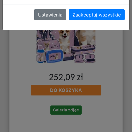
Ustawienia
Zaakceptuj wszystkie
252,09 zł
DO KOSZYKA
Galeria zdjęć