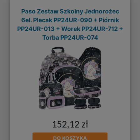
Paso Zestaw Szkolny Jednorożec
6el. Plecak PP24UR-090 + Piórnik
PP24UR-013 + Worek PP24UR-712 +
Torba PP24UR-074
152,12 zł
DO KOSZYKA