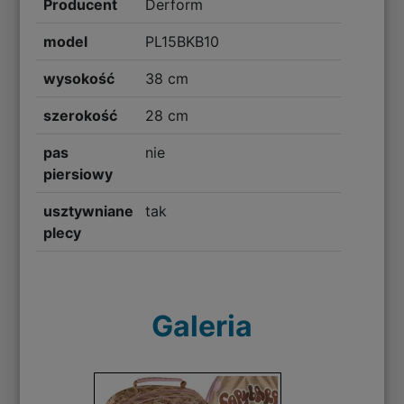
Producent
Derform
model
PL15BKB10
wysokość
38 cm
szerokość
28 cm
pas
nie
piersiowy
usztywniane
tak
plecy
Galeria