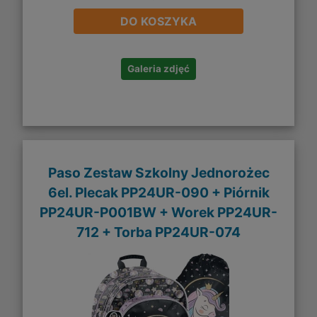
DO KOSZYKA
Galeria zdjęć
Paso Zestaw Szkolny Jednorożec
6el. Plecak PP24UR-090 + Piórnik
PP24UR-P001BW + Worek PP24UR-
712 + Torba PP24UR-074