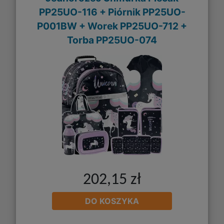
PP25UO-116 + Piórnik PP25UO-
P001BW + Worek PP25UO-712 +
Torba PP25UO-074
202,15 zł
DO KOSZYKA