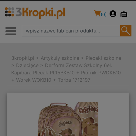
(
0
)
3kropki.pl
>
Artykuły szkolne
>
Plecaki szkolne
>
Dziecięce
>
Derform Zestaw Szkolny 6el.
Kapibara Plecak PL15BKB10 + Piórnik PWDKB10
+ Worek WOKB10 + Torba 1712197