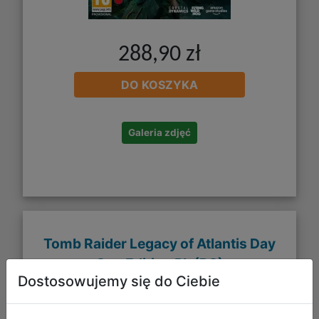
288,90 zł
DO KOSZYKA
Galeria zdjęć
Tomb Raider Legacy of Atlantis Day
One Edition PL (PC)
Dostosowujemy się do Ciebie