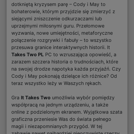
dotkniętą kryzysem parę – Cody i May to
bohaterowie, którym przyjdzie się zmierzyć z
siejącymi zniszczenie odkurzaczami lub
uprzejmymi miłosnymi guru. Przełomowe
wyzwania, nowe umiejętności, metaforyczne
połączenie rozgrywki i fabuły – to wszystko
przesuwa granice interaktywnych historii. It
Takes Two PL
PC to wzruszająca opowieść, a
zarazem szczera historia o trudnościach, które
na swojej drodze napotyka każda przyjaźń. Czy
Cody i May pokonają dzielące ich różnice? Od
teraz wszystko leży w Waszych rękach.
Gra
It Takes Two
umożliwia wybór pomiędzy
współpracą na jednym urządzeniu, a także
online z podzielonym ekranem. Wyjątkowa szata
graficzna przeniesie Was do świata pełnego
magii i niezapomnianych przygód. W tej
zabawie nawet najbardziej nieoczywiste rzeczy