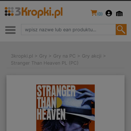
(
0
)
3kropki.pl
>
Gry
>
Gry na PC
>
Gry akcji
>
Stranger Than Heaven PL (PC)