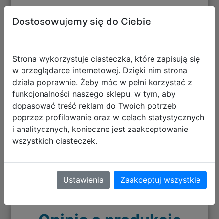
Osoba odpowiedzialna
Dostosowujemy się do Ciebie
Cenega S.A.
Polska
02-255
Strona wykorzystuje ciasteczka, które zapisują się
Warsaw
w przeglądarce internetowej. Dzięki nim strona
Krakowiaków 36
działa poprawnie. Żeby móc w pełni korzystać z
support@cenega.com
funkcjonalności naszego sklepu, w tym, aby
dopasować treść reklam do Twoich potrzeb
poprzez profilowanie oraz w celach statystycznych
Informacje o bezpieczeństwie
i analitycznych, konieczne jest zaakceptowanie
wszystkich ciasteczek.
Ostrzeżenia - GRY WIDEO
pobierz plik
Ustawienia
Zaakceptuj wszystkie