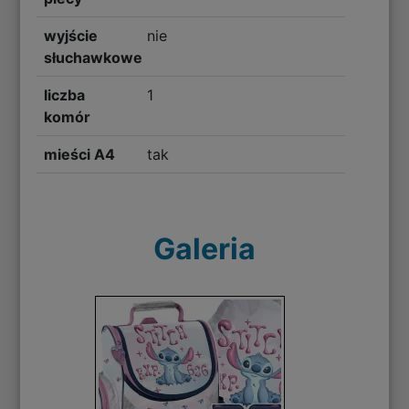
wyjście
nie
słuchawkowe
liczba
1
komór
mieści A4
tak
Galeria