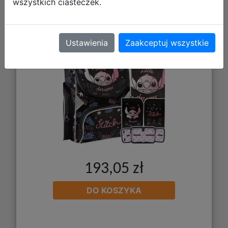
wszystkich ciasteczek.
DS26YY-P001BW + Worek DS26YY-
712
Ustawienia
Zaakceptuj wszystkie
193,05 zł
DO KOSZYKA