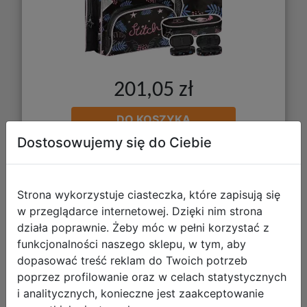
201,05 zł
DO KOSZYKA
Dostosowujemy się do Ciebie
Galeria zdjęć
Strona wykorzystuje ciasteczka, które zapisują się
w przeglądarce internetowej. Dzięki nim strona
działa poprawnie. Żeby móc w pełni korzystać z
funkcjonalności naszego sklepu, w tym, aby
dopasować treść reklam do Twoich potrzeb
poprzez profilowanie oraz w celach statystycznych
Paso Zestaw Szkolny 3el. Stitch Black
i analitycznych, konieczne jest zaakceptowanie
Tornister DS26YY-525 + Piórnik