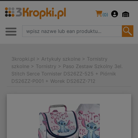
(
0
)
3kropki.pl
>
Artykuły szkolne
>
Tornistry
szkolne
>
Tornistry
>
Paso Zestaw Szkolny 3el.
Stitch Serce Tornister DS26ZZ-525 + Piórnik
DS26ZZ-P001 + Worek DS26ZZ-712