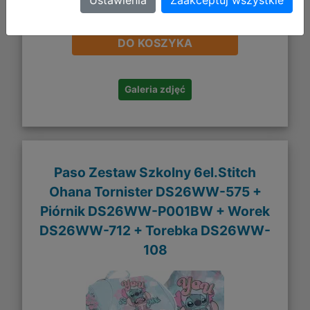
Ustawienia
Zaakceptuj wszystkie
305,74 zł
DO KOSZYKA
Galeria zdjęć
Paso Zestaw Szkolny 6el.Stitch
Ohana Tornister DS26WW-575 +
Piórnik DS26WW-P001BW + Worek
DS26WW-712 + Torebka DS26WW-
108