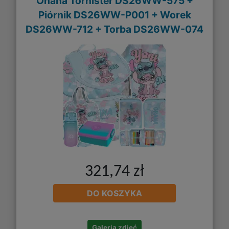
Ohana Tornister DS26WW-575 +
Piórnik DS26WW-P001 + Worek
DS26WW-712 + Torba DS26WW-074
321,74 zł
DO KOSZYKA
Galeria zdjęć