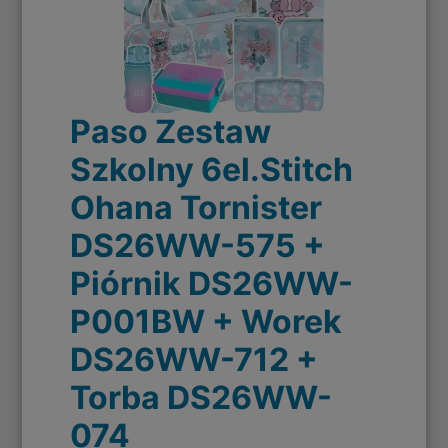
Paso Zestaw
Szkolny 6el.Stitch
Ohana Tornister
DS26WW-575 +
Piórnik DS26WW-
P001BW + Worek
DS26WW-712 +
Torba DS26WW-
074