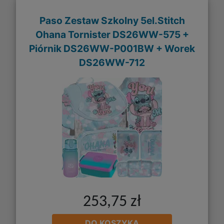
Paso Zestaw Szkolny 5el.Stitch
Ohana Tornister DS26WW-575 +
Piórnik DS26WW-P001BW + Worek
DS26WW-712
253,75 zł
DO KOSZYKA