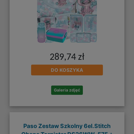
289,74 zł
DO KOSZYKA
Galeria zdjęć
Paso Zestaw Szkolny 6el.Stitch