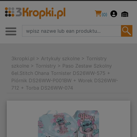
(
0
)
3kropki.pl
>
Artykuły szkolne
>
Tornistry
szkolne
>
Tornistry
>
Paso Zestaw Szkolny
6el.Stitch Ohana Tornister DS26WW-575 +
Piórnik DS26WW-P001BW + Worek DS26WW-
712 + Torba DS26WW-074