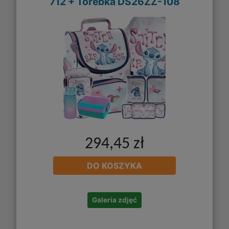
712 + Torebka DS26ZZ-108
294,45 zł
DO KOSZYKA
Galeria zdjęć