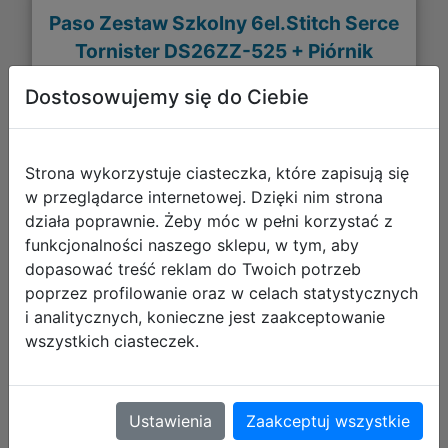
Paso Zestaw Szkolny 6el.Stitch Serce
Tornister DS26ZZ-525 + Piórnik
DS26ZZ-013 + Worek DS26ZZ-712 +
Dostosowujemy się do Ciebie
Torebka DS26ZZ-108
Strona wykorzystuje ciasteczka, które zapisują się
w przeglądarce internetowej. Dzięki nim strona
działa poprawnie. Żeby móc w pełni korzystać z
funkcjonalności naszego sklepu, w tym, aby
dopasować treść reklam do Twoich potrzeb
poprzez profilowanie oraz w celach statystycznych
i analitycznych, konieczne jest zaakceptowanie
wszystkich ciasteczek.
302,45 zł
Ustawienia
Zaakceptuj wszystkie
DO KOSZYKA