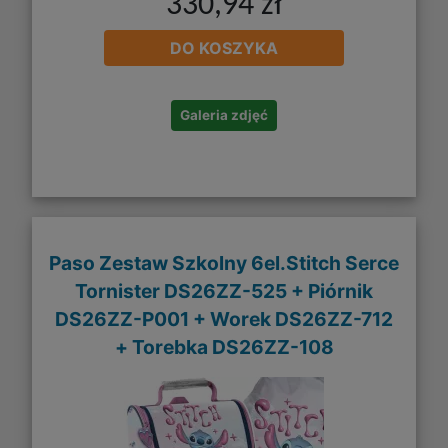
330,94 zł
DO KOSZYKA
Galeria zdjęć
Paso Zestaw Szkolny 6el.Stitch Serce
Tornister DS26ZZ-525 + Piórnik
DS26ZZ-P001 + Worek DS26ZZ-712
+ Torebka DS26ZZ-108