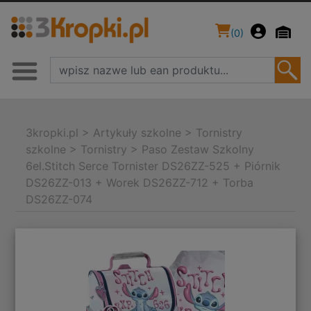
(
0
)
3kropki.pl
>
Artykuły szkolne
>
Tornistry
szkolne
>
Tornistry
>
Paso Zestaw Szkolny
6el.Stitch Serce Tornister DS26ZZ-525 + Piórnik
DS26ZZ-013 + Worek DS26ZZ-712 + Torba
DS26ZZ-074