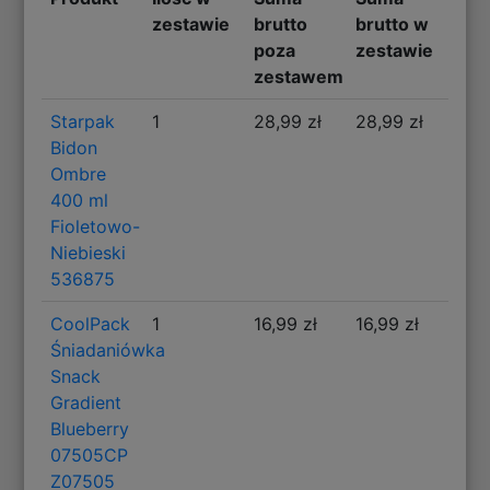
zestawie
brutto
brutto w
poza
zestawie
zestawem
Starpak
1
28,99 zł
28,99 zł
Bidon
Ombre
400 ml
Fioletowo-
Niebieski
536875
CoolPack
1
16,99 zł
16,99 zł
Śniadaniówka
Snack
Gradient
Blueberry
07505CP
Z07505