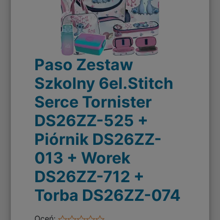
Paso Zestaw
Szkolny 6el.Stitch
Serce Tornister
DS26ZZ-525 +
Piórnik DS26ZZ-
013 + Worek
DS26ZZ-712 +
Torba DS26ZZ-074
Oceń: