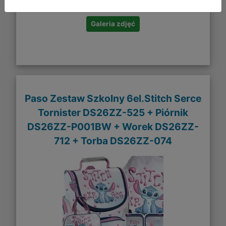
Galeria zdjęć
Paso Zestaw Szkolny 6el.Stitch Serce
Tornister DS26ZZ-525 + Piórnik
DS26ZZ-P001BW + Worek DS26ZZ-
712 + Torba DS26ZZ-074