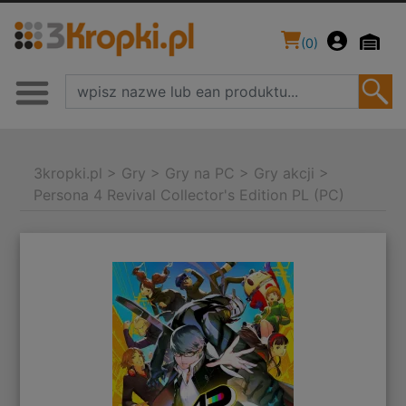
(
0
)
3kropki.pl
>
Gry
>
Gry na PC
>
Gry akcji
>
Persona 4 Revival Collector's Edition PL (PC)