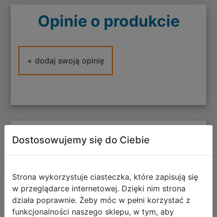
Opinie o produkcie
+ dodaj swoją opinię
Polecane
Dostosowujemy się do Ciebie
Strona wykorzystuje ciasteczka, które zapisują się
w przeglądarce internetowej. Dzięki nim strona
Persona 4 Revival Steelbook Edition
działa poprawnie. Żeby móc w pełni korzystać z
PL (PC)
funkcjonalności naszego sklepu, w tym, aby