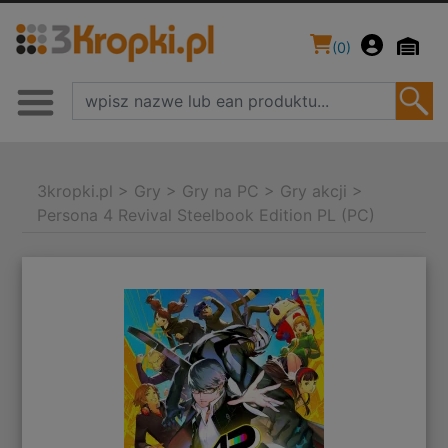
(
0
)
3kropki.pl
>
Gry
>
Gry na PC
>
Gry akcji
>
Persona 4 Revival Steelbook Edition PL (PC)