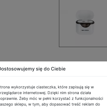
Dostosowujemy się do Ciebie
Opis produktu
trona wykorzystuje ciasteczka, które zapisują się w
rzeglądarce internetowej. Dzięki nim strona działa
nikiem 1szt 592240
oprawnie. Żeby móc w pełni korzystać z funkcjonalności
aszego sklepu, w tym, aby dopasować treść reklam do
rdowy & jumbo | Stylowa temperówka z pojemnikiem na śc