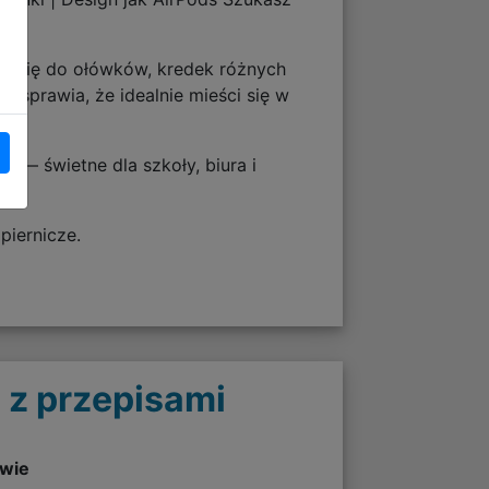
 się do ołówków, kredek różnych
 sprawia, że idealnie mieści się w
 — świetne dla szkoły, biura i
piernicze.
 z przepisami
twie