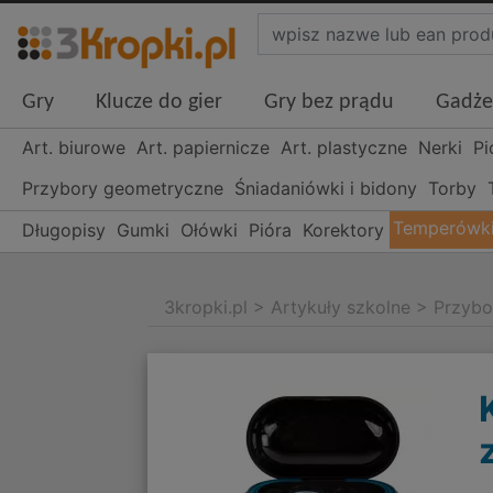
Gry
Klucze do gier
Gry bez prądu
Gadże
Art. biurowe
Art. papiernicze
Art. plastyczne
Nerki
Pi
Przybory geometryczne
Śniadaniówki i bidony
Torby
Temperówk
Długopisy
Gumki
Ołówki
Pióra
Korektory
3kropki.pl
>
Artykuły szkolne
>
Przybo