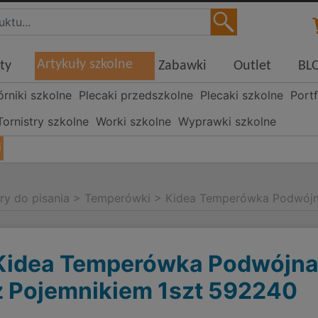
Artykuły szkolne
ty
Zabawki
Outlet
BL
órniki szkolne
Plecaki przedszkolne
Plecaki szkolne
Portf
Tornistry szkolne
Worki szkolne
Wyprawki szkolne
i
ry do pisania
>
Temperówki
>
Kidea Temperówka Podwójn
Kidea Temperówka Podwójn
z Pojemnikiem 1szt 592240