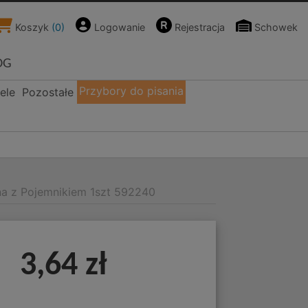
Koszyk
(
0
)
Logowanie
Rejestracja
Schowek
OG
Przybory do pisania
ele
Pozostałe
a z Pojemnikiem 1szt 592240
a
3,64 zł