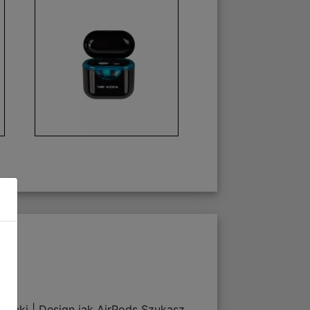
inki | Design jak AirPods Szukasz