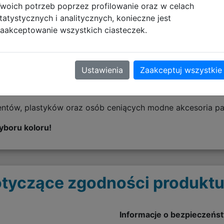
woich potrzeb poprzez profilowanie oraz w celach
tatystycznych i analitycznych, konieczne jest
aakceptowanie wszystkich ciasteczek.
m w rozmiarze standardowym i jumbo doskonale sprawdzi
minający etui AirPods przyciąga wzrok, a kompaktowa forma
Ustawienia
Zaakceptuj wszystkie
 ścinki, dzięki czemu temperowanie jest czyste i wygodne
entów, plastyków oraz osób ceniących modne akcesoria pa
yboru koloru!
tyczące zgodności produktu
Informacje o bezpieczeńs