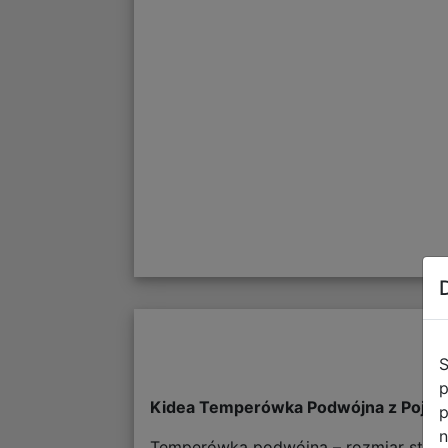
S
p
Kidea Temperówka Podwójna z Pojem
p
n
Temperówka podwójna – rozmiar standa