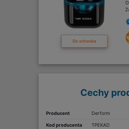
O
Z
Do schowka
Cechy pro
Producent
Derform
Kod producenta
TPEKAD