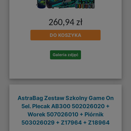
260,94 zł
DO KOSZYKA
Galeria zdjęć
AstraBag Zestaw Szkolny Game On
5el. Plecak AB300 502026020 +
Worek 507026010 + Piórnik
503026029 + Z17964 + Z18964