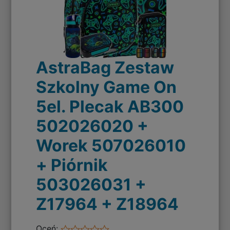
AstraBag Zestaw
Szkolny Game On
5el. Plecak AB300
502026020 +
Worek 507026010
+ Piórnik
503026031 +
Z17964 + Z18964
Oceń: