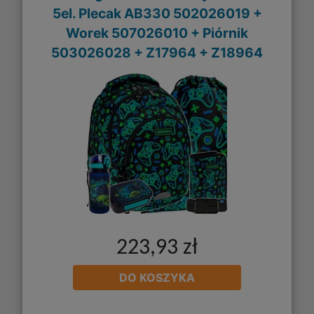
5el. Plecak AB330 502026019 +
Worek 507026010 + Piórnik
503026028 + Z17964 + Z18964
223,93 zł
DO KOSZYKA