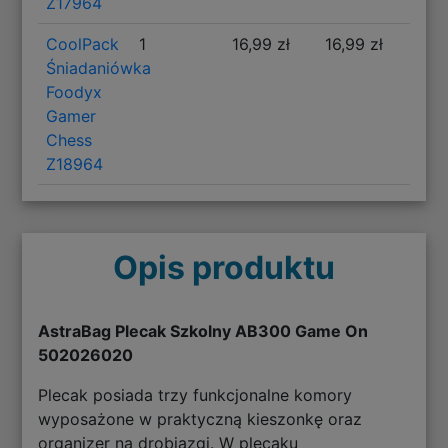
Z17964
CoolPack
1
16,99 zł
16,99 zł
Śniadaniówka
Foodyx
Gamer
Chess
Z18964
Opis produktu
AstraBag Plecak Szkolny AB300 Game On
502026020
Plecak posiada trzy funkcjonalne komory
wyposażone w praktyczną kieszonkę oraz
organizer na drobiazgi. W plecaku