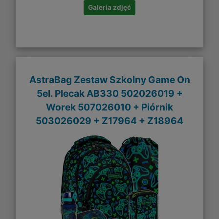
Galeria zdjęć
AstraBag Zestaw Szkolny Game On
5el. Plecak AB330 502026019 +
Worek 507026010 + Piórnik
503026029 + Z17964 + Z18964