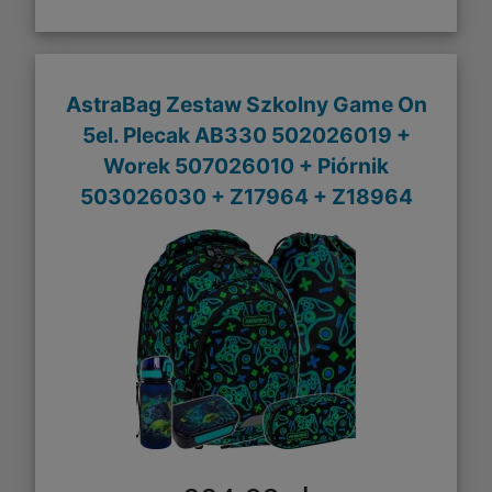
AstraBag Zestaw Szkolny Game On
5el. Plecak AB330 502026019 +
Worek 507026010 + Piórnik
503026030 + Z17964 + Z18964