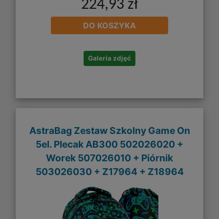
224,93 zł
DO KOSZYKA
Galeria zdjęć
AstraBag Zestaw Szkolny Game On
5el. Plecak AB300 502026020 +
Worek 507026010 + Piórnik
503026030 + Z17964 + Z18964