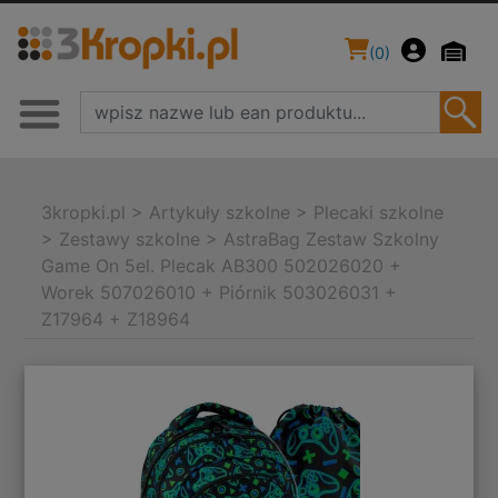
(
0
)
3kropki.pl
>
Artykuły szkolne
>
Plecaki szkolne
>
Zestawy szkolne
>
AstraBag Zestaw Szkolny
Game On 5el. Plecak AB300 502026020 +
Worek 507026010 + Piórnik 503026031 +
Z17964 + Z18964