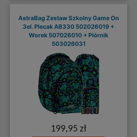
AstraBag Zestaw Szkolny Game On
3el. Plecak AB330 502026019 +
Worek 507026010 + Piórnik
503026031
199,95 zł