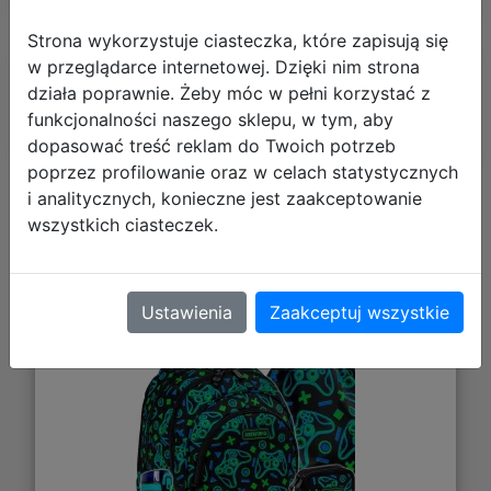
Strona wykorzystuje ciasteczka, które zapisują się
w przeglądarce internetowej. Dzięki nim strona
Polecane
działa poprawnie. Żeby móc w pełni korzystać z
funkcjonalności naszego sklepu, w tym, aby
dopasować treść reklam do Twoich potrzeb
poprzez profilowanie oraz w celach statystycznych
i analitycznych, konieczne jest zaakceptowanie
AstraBag Zestaw Szkolny Game On
wszystkich ciasteczek.
5el. Plecak AB330 502026019 +
Worek 507026010 + Piórnik
503026031 + Z17964 + Z18964
Ustawienia
Zaakceptuj wszystkie