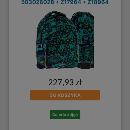
503026028 + Z17964 + Z18964
227,93 zł
DO KOSZYKA
Galeria zdjęć