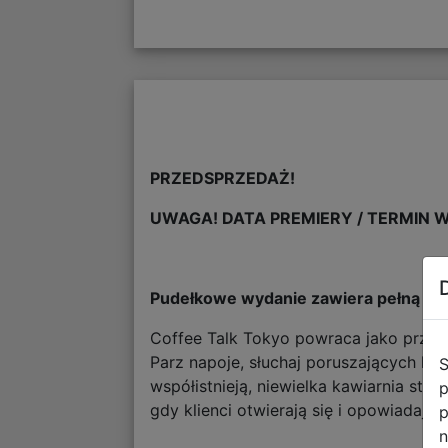
PRZEDSPRZEDAŻ!
UWAGA! DATA PREMIERY / TERMIN W
Pudełkowe wydanie zawiera pełną wers
Coffee Talk Tokyo powraca jako przyt
Parz napoje, słuchaj poruszających histo
S
współistnieją, niewielka kawiarnia st
p
gdy klienci otwierają się i opowiadają 
p
n