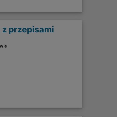
 z przepisami
twie