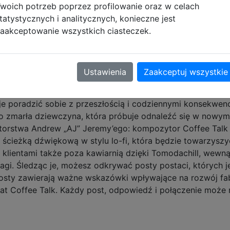
woich potrzeb poprzez profilowanie oraz w celach
tatystycznych i analitycznych, konieczne jest
aakceptowanie wszystkich ciasteczek.
otowywać gorące i zimne napoje dla ludzi i yōkai, słuchać
alogowe wpływające na losy postaci, odblokowywać ukryte
odkrywać wiele zakończeń kształtowanych przez twoje wy
Ustawienia
Zaakceptuj wszystkie
iwości. Choć atmosfera wydaje się znajoma, klienci i ich 
 były pracownik biurowy, który szuka sensu i celu po prze
je poradzić sobie z przeszłością i codziennymi konsekwen
no zmarła dziewczyna, która próbuje odnaleźć się w nowy
torstwa Andrew „AJ” Jeremy’ego: kompozytor Coffee Talk 
ścieżką dźwiękową w stylu lo-fi, która będzie towarzyszyć
z klientami także poza kawiarnią dzięki Tomodachill, wewną
tagi. Śledząc je, możesz odkrywać posty postaci, których j
 posty zawierają ważne wskazówki wpływające na rozwój f
iat Coffee Talk. Każdy post, odpowiedź i połączenie może