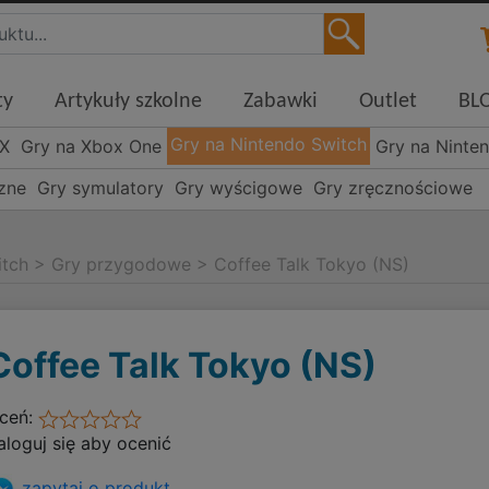
ty
Artykuły szkolne
Zabawki
Outlet
BL
Gry na Nintendo Switch
 X
Gry na Xbox One
Gry na Ninte
czne
Gry symulatory
Gry wyścigowe
Gry zręcznościowe
itch
>
Gry przygodowe
>
Coffee Talk Tokyo (NS)
Coffee Talk Tokyo (NS)
ceń:
aloguj się aby ocenić
zapytaj o produkt