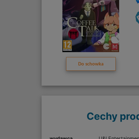
Do schowka
Cechy pro
wydawca
U&I Entertainmen