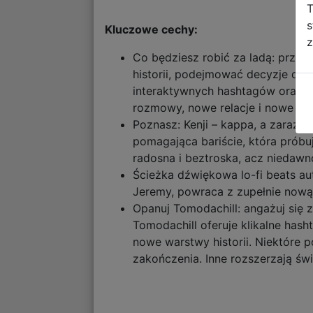
T
s
Kluczowe cechy:
z
Co będziesz robić za ladą: przyg
historii, podejmować decyzje di
interaktywnych hashtagów oraz 
rozmowy, nowe relacje i nowe możl
Poznasz: Kenji – kappa, a zarazem
pomagająca bariście, która próbu
radosna i beztroska, acz niedaw
Ścieżka dźwiękowa lo-fi beats au
Jeremy, powraca z zupełnie nową 
Opanuj Tomodachill: angażuj się 
Tomodachill oferuje klikalne hash
nowe warstwy historii. Niektóre
zakończenia. Inne rozszerzają św