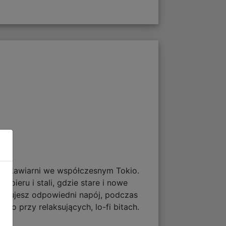
nej kawiarni we współczesnym Tokio.
papieru i stali, gdzie stare i nowe
serwujesz odpowiedni napój, podczas
 to przy relaksujących, lo-fi bitach.