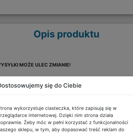
Opis produktu
YSYŁKI MOŻE ULEC ZMIANIE!
Dostosowujemy się do Ciebie
ję gry na kartridżu oraz wyjątkowy plakat!
ulna, oparta na narracji powieść wizualna osadzona w noc
rii i kształtuj życie zarówno ludzi, jak i yōkai. W mieście z 
trona wykorzystuje ciasteczka, które zapisują się w
aje się schronieniem przed dusznym letnim upałem. Za ladą 
rzeglądarce internetowej. Dzięki nim strona działa
o miłości, stracie, tożsamości i drugich szansach — wszystko
oprawnie. Żeby móc w pełni korzystać z funkcjonalności
aszego sklepu, w tym, aby dopasować treść reklam do