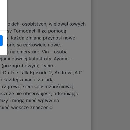
 głębokich, osobistych, wielowątkowych
 wpisy Tomodachill za pomocą
bory. Każda zmiana przynosi nowe
historie są całkowicie nowe.
jściu na emeryturę. Vin – osoba
cjami dawnej katastrofy. Ayame –
m (pozagrobowym) życiu.
i Coffee Talk Episode 2, Andrew „AJ”
 każdej zmianie za ladą.
trzgrowej sieci społecznościowej.
eszcze nie obserwujesz, odsłaniając
abuły i mogą mieć wpływ na
 mieć większe znaczenie.