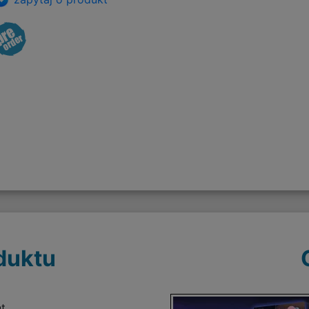
duktu
t