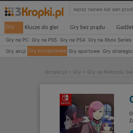
Gry
Klucze do gier
Gry bez prądu
Gadże
Gry na PC
Gry na PS5
Gry na PS4
Gry na Xbox Series
Gry przygodowe
Gry akcji
Gry sportowe
Gry strategi
3kropki.pl
>
Gry
>
Gry na Nintendo Sw
O
Z